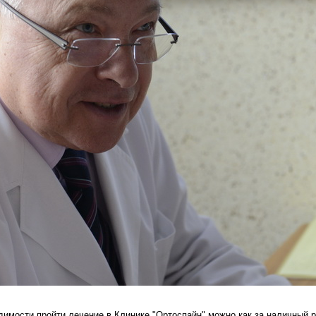
имости пройти лечение в Клинике "Ортоспайн" можно как за наличный р