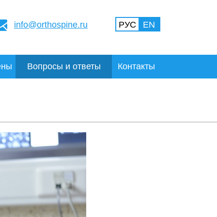
info@orthospine.ru
РУС
EN
ены
Вопросы и ответы
Контакты