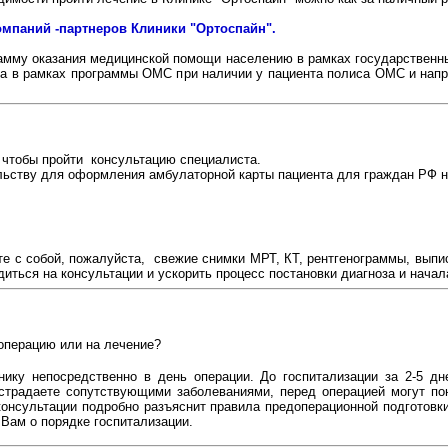
омпаний -партнеров Клиники "Ортоспайн".
рамму оказания медицинской помощи населению в рамках государственны
на в рамках программы ОМС при наличии у пациента полиса ОМС и напра
 чтобы пройти консультацию специалиста.
ьству для оформления амбулаторной карты пациента для граждан РФ н
 с собой, пожалуйста, свежие снимки МРТ, КТ, рентгенограммы, выпис
иться на консультации и ускорить процесс постановки диагноза и начал
 операцию или на лечение?
ику непосредственно в день операции. До госпитализации за 2-5 дн
 страдаете сопутствующими заболеваниями, перед операцией могут п
консультации подробно разъяснит правила предоперационной подготовки.
Вам о порядке госпитализации.