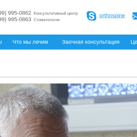
99) 995-0862
Консультативный центр
orthospine
99) 995-0863
Стоматология
ы
Что мы лечим
Заочная консультация
Ц